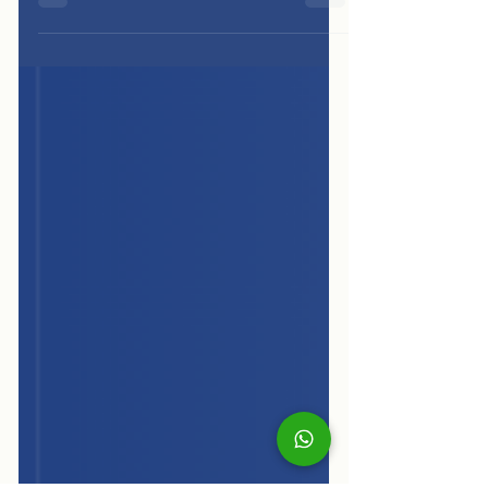
tiene un formato claro y material de
estudio oficial gratuito. Este blog
explica quién debe rendirlo, cómo
funciona, qué temas evalúa y dónde
encontrar los recursos oficiales para
prepararte sin pagar cursos de
terceros.