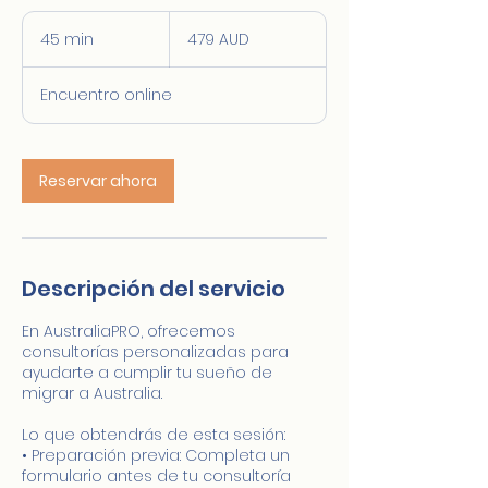
479
dólares
45 min
4
479 AUD
australianos
5
Encuentro online
m
i
n
Reservar ahora
Descripción del servicio
En AustraliaPRO, ofrecemos
consultorías personalizadas para
ayudarte a cumplir tu sueño de
migrar a Australia.
Lo que obtendrás de esta sesión:
• Preparación previa: Completa un
formulario antes de tu consultoría