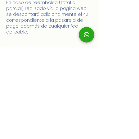
En caso de reembolso (total o
parcial) realizado vía la página web,
se descontará adicionalmente el 4%
correspondiente a la pasarela de
pago, además de cualquier fee
aplicable.
Datos de contacto
hello@migration-australiapro.com
36 Marine Parade, Southport QLD,
Australia
CONTÁCTANOS
Comunidad PRO