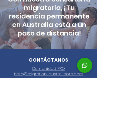
migratoria, ¡Tu
residencia permanente
en Australia está a un
paso de distancia!
CONTÁCTANOS
Comunidad PRO
hello@migration-australiapro.com
Commercial Tower, Level 10, 36 Marine
Parade, Southport QLD 4215
AYUDA
Políticas de Privacidad
Términos y Condiciones
Checklist residencia
SOBRE NOSOTROS