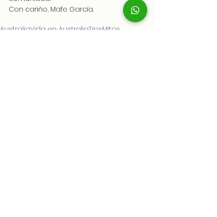
Con cariño, Mafe García.
Australia
Vida en Australia
Tips
Mitos
Estudiar en Australia
Ver todo
Entradas recientes