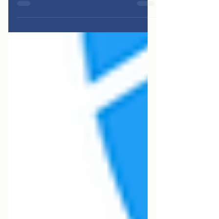
en 2026? Esta guía explica quién debe
declarar, los tramos impositivos
vigentes, la diferencia entre residente
y no residente fiscal, los pasos con
MyTax y las deducciones que puedes
reclamar.