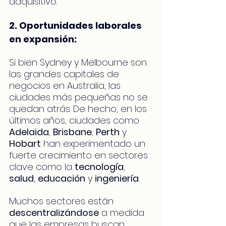
adquisitivo.
2. Oportunidades laborales 
en expansión:
Si bien Sydney y Melbourne son 
las grandes capitales de 
negocios en Australia, las 
ciudades más pequeñas no se 
quedan atrás. De hecho, en los 
últimos años, ciudades como 
Adelaida
, 
Brisbane
, 
Perth
 y 
Hobart
 han experimentado un 
fuerte crecimiento en sectores 
clave como la 
tecnología
, 
salud
, 
educación
 y 
ingeniería
.
Muchos sectores están 
descentralizándose
 a medida 
que las empresas buscan 