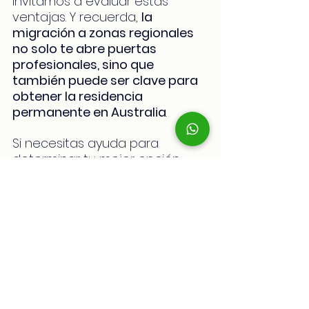
invitamos a evaluar estas 
ventajas. Y recuerda, 
la 
migración a zonas regionales 
no solo te abre puertas 
profesionales, sino que 
también puede ser clave para 
obtener la residencia 
permanente en Australia
.
Si necesitas ayuda para 
determinar tu mejor opción 
migratoria o información sobre 
las visas regionales, no dudes 
en contactarnos. En 
AustraliaPRO
, contamos con 
agentes migratorios MARA ultra 
preparados para 
acompañarte en cada paso 
de tu historia. Si quieres que te 
ayudemos, escríbenos por 