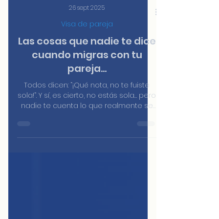
26 sept 2025
Visa de pareja
Las cosas que nadie te dice
cuando migras con tu
pareja...
Todos dicen: “¡Qué nota, no te fuiste
sola!”. Y sí, es cierto, no estás sola… pero
nadie te cuenta lo que realmente se
vive cuando migras en pareja. Cuando
decidimos dar el salto, mi pareja y yo
—los dos ingenieros— pensamos que
lo más difícil sería encontrar trabajo,
organizar papeles y entender el
sistema del país. Pero lo que nadie nos
preparó era el impacto emocioAntes
de entrar en pánico, olvida la idea de