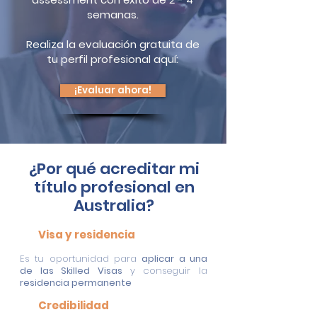
semanas.
Realiza la evaluación gratuita de
tu perfil profesional aquí:
¡Evaluar ahora!
¿Por qué acreditar mi
título profesional en
Australia?
Visa y residencia
Es tu oportunidad para
aplicar a una
de las Skilled Visas
y conseguir la
residencia permanente
Credibilidad