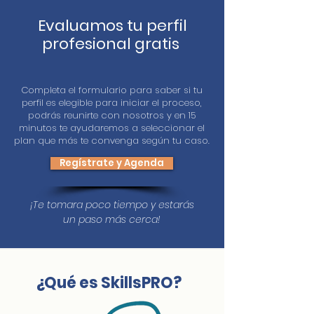
Evaluamos tu perfil
profesional gratis
Completa el formulario para saber si tu
perfil es elegible para iniciar el proceso,
podrás reunirte con nosotros y en 15
minutos te ayudaremos a seleccionar el
plan que más te convenga según tu caso.
Regístrate y Agenda
¡Te tomara poco tiempo y estarás
un paso más cerca
!
¿Qué es SkillsPRO?