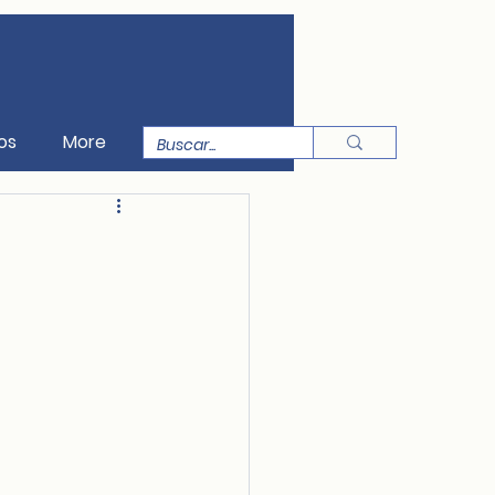
os
More