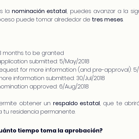
s la 
nominación estatal
, puedes avanzar a la sigu
oceso puede tomar alrededor de 
tres meses
.
 3 months to be granted
application submitted: 5/May/2018
request for more information (and pre-approval): 5
more information submitted: 30/Jul/2018
 nomination approved: 6/Aug/2018
ermite obtener un 
respaldo estatal
, que te abrir
a tu residencia permanente.
Cuánto tiempo toma la aprobación?