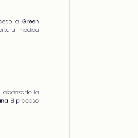
cceso a 
Green 
rtura médica 
 alcanzado la 
ana
. El proceso 