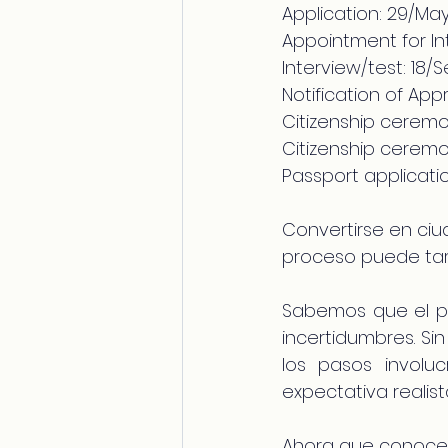
Application: 29/Ma
Appointment for In
Interview/test: 18/
Notification of Appr
Citizenship ceremon
Citizenship ceremo
Passport applicatio
Convertirse en ciu
proceso puede tard
Sabemos que el pr
incertidumbres. Si
los pasos involu
expectativa realist
Ahora que conoces l