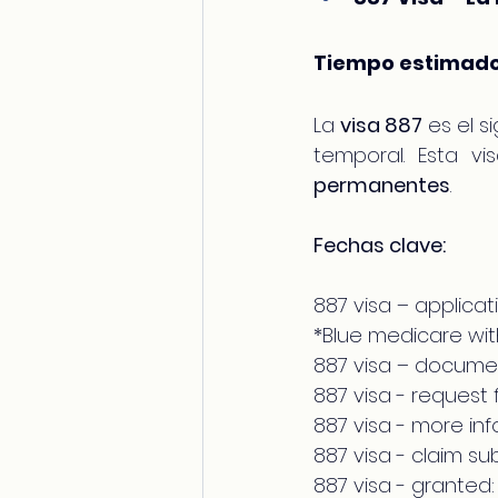
Tiempo estimado
La 
visa 887
 es el 
temporal. Esta v
permanentes
.
Fechas clave:
887 visa – applica
*Blue medicare wit
887 visa – documen
887 visa - request
887 visa - more in
887 visa - claim su
887 visa - granted: