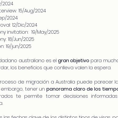
y/2024
terview: 15/Aug/2024
Sep/2024
oval: 12/Dic/2024
y invitation:  19/May/2025
ny: 18/Jun/2025
n: 19/jun/2025
dadano australiano es el 
gran objetivo
 para muchos
ar, los beneficios que conlleva valen la espera.
oceso de migración a Australia puede parecer lar
n embargo, tener un 
panorama claro de los tiemp
crados te permite tomar decisiones informadas
a.
as fechas clave de los distintos tipos de visas, pod