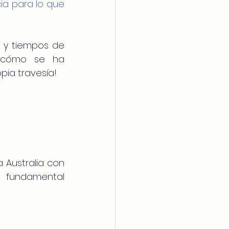
a para lo que 
e
 y tiempos de 
e cómo se ha 
pia travesía!
Australia con 
 fundamental 