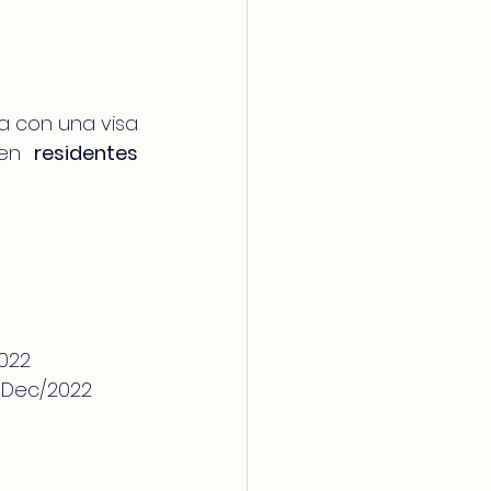
a con una visa 
 en 
residentes 
2022
6/Dec/2022