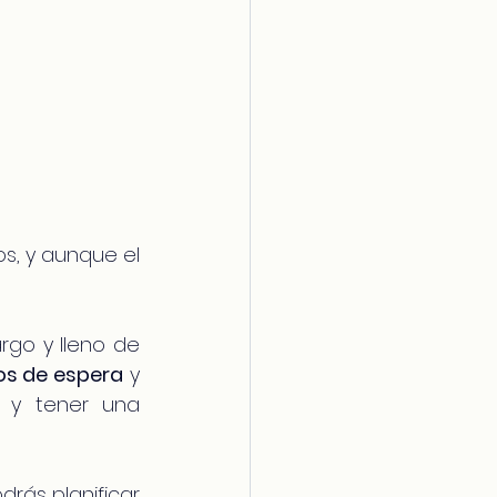
, y aunque el 
go y lleno de 
os de espera
 y 
 y tener una 
rás planificar 