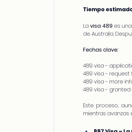
Tiempo estimado
La 
visa 489
 es una
de Australia. Despué
Fechas clave:
489 visa - applica
489 visa - request 
489 visa - more in
489 visa - granted:
Este proceso, aun
mientras avanzas 
887 Visa – La