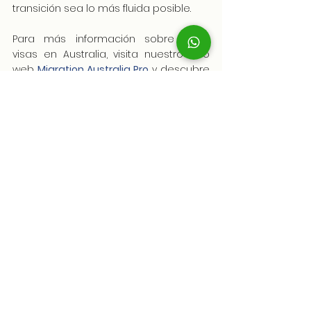
transición sea lo más fluida posible.
Para más información sobre otras 
visas en Australia, visita nuestro sitio 
web
Migration Australia Pro
 y descubre 
cómo podemos ayudarte en cada 
paso del camino hacia tu éxito en 
Australia.
Marketing Team | AustraliaPRO
AustraliaPRO
Beneficios migratorios
Estudiar en Australia
Estudiantes
Visa de estudiante
Migración