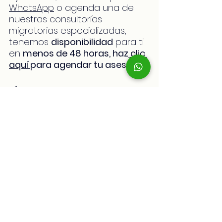
WhatsApp
 o agenda una de 
nuestras consultorías 
migratorias especializadas, 
tenemos 
disponibilidad
 para ti 
en 
menos de 48 horas, haz
 clic 
aquí 
para agendar tu asesoría.
¡Únete a nuestra comunidad!
Para mantenerte al tanto de 
las últimas novedades sobre 
migración y 
Skills Assessment
, 
así como para conectarte con 
otros profesionales en el 
mismo camino, te invitamos a 
unirte a nuestro 
grupo 
exclusivo de WhatsApp
. Allí 
podrás compartir experiencias, 
resolver dudas en tiempo real y 