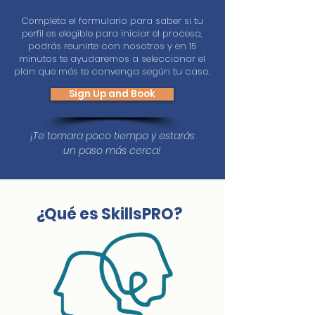
Completa el formulario para saber si tu
perfil es elegible para iniciar el proceso,
podrás reunirte con nosotros y en 15
minutos te ayudaremos a seleccionar el
plan que más te convenga según tu caso.
Sign Up and Book
¡Te tomara poco tiempo y estarás
un paso más cerca
!
¿Qué es SkillsPRO?