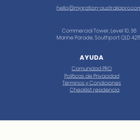
hello@migration-australiapro.co
Commercial Tower, Level 10, 36
Marine Parade, Southport QLD 421
AYUDA
Comunidad PRO
Políticas de Privacidad
Términos y Condiciones
Checklist residencia