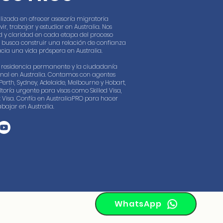
lizada en ofrecer asesoría migratoria
, trabajar y estudiar en Australia. Nos
 y claridad en cada etapa del proceso
 busca construir una relación de confianza
cia una vida próspera en Australia.
la residencia permanente y la ciudadanía
onal en Australia. Contamos con agentes
Perth, Sydney, Adelaide, Melbourne y Hobart,
toría urgente para visas como Skilled Visa,
st Visa. Confía en AustraliaPRO para hacer
abajar en Australia.
WhatsApp