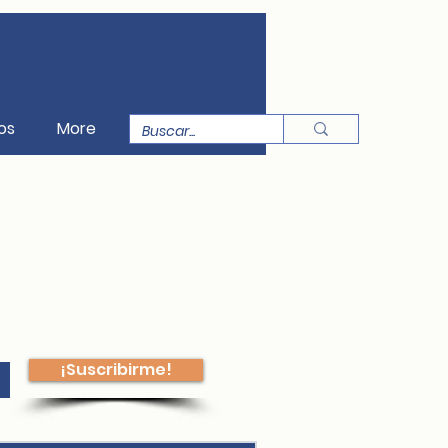
os
More
¡Suscribirme!