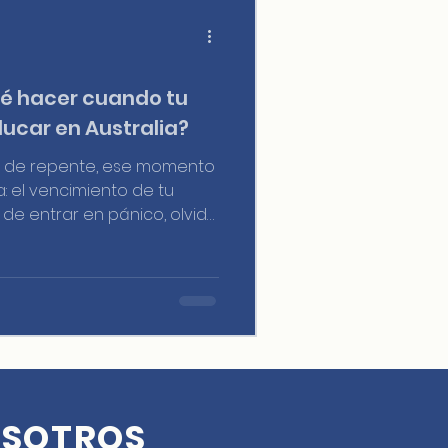
ué hacer cuando tu
ucar en Australia?
y, de repente, ese momento
 el vencimiento de tu
s de entrar en pánico, olvida
quedarte un mes después
o no es del todo cierto.
OSOTROS