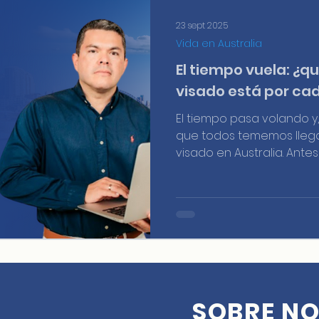
23 sept 2025
Vida en Australia
El tiempo vuela: ¿q
visado está por cad
El tiempo pasa volando 
que todos tememos llega:
visado en Australia. Ante
la idea de que puedes 
de que tu visa termine. Es
SOBRE N