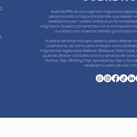
m
AustraliaPRO es una agencia migratoria especia
personalizada a hispanohablantes que desean vivir
destacamos por nuestro enfoque en la honestidad
migratorio. Nuestro compromiso con la transparencia
duradera con nuestros clientes, guiándolos ha
5
Nuestros servicios incluyen asesoría para obtener 
australiana, así como para trabajar como profesi
migratorios registrados MARA en Brisbane, Gold Coast, 
quienes ofrecen consultas online y servicios de consul
Partner Visa, Working Visa, Sponsorship Visa y Touri
realidad tu sueño de vivir y tr