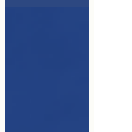
es normal sentir miedo, desconcierto
o no saber qué hacer. ¿Llamo a
alguien? ¿Cuándo es urgente? ¿A qué
número?