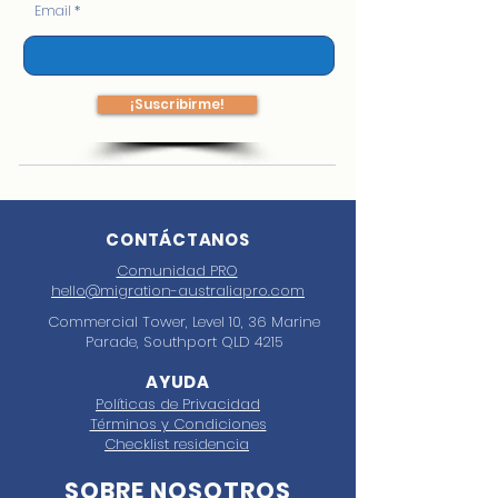
Email
¡Suscribirme!
CONTÁCTANOS
Comunidad PRO
hello@migration-australiapro.com
Commercial Tower, Level 10, 36 Marine
Parade, Southport QLD 4215
AYUDA
Políticas de Privacidad
Términos y Condiciones
Checklist residencia
SOBRE NOSOTROS