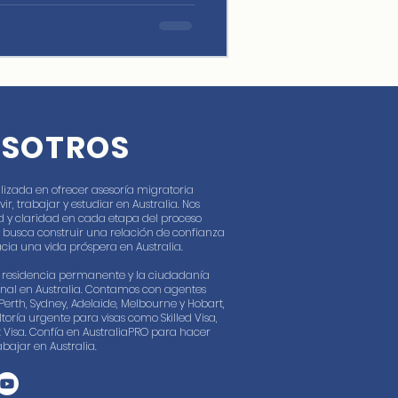
cia permanente en la ruta
OSOTROS
lizada en ofrecer asesoría migratoria
, trabajar y estudiar en Australia. Nos
 y claridad en cada etapa del proceso
 busca construir una relación de confianza
cia una vida próspera en Australia.
la residencia permanente y la ciudadanía
onal en Australia. Contamos con agentes
Perth, Sydney, Adelaide, Melbourne y Hobart,
toría urgente para visas como Skilled Visa,
st Visa. Confía en AustraliaPRO para hacer
abajar en Australia.