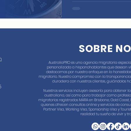
que asegures tu residen
más rápida y económica.
SOBRE N
m
AustraliaPRO es una agencia migratoria especia
personalizada a hispanohablantes que desean vivir
destacamos por nuestro enfoque en la honestidad
migratorio. Nuestro compromiso con la transparencia
duradera con nuestros clientes, guiándolos ha
5
Nuestros servicios incluyen asesoría para obtener 
australiana, así como para trabajar como profesi
migratorios registrados MARA en Brisbane, Gold Coast, 
quienes ofrecen consultas online y servicios de consul
Partner Visa, Working Visa, Sponsorship Visa y Touri
realidad tu sueño de vivir y tr