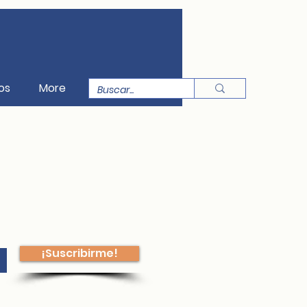
os
More
¡Suscribirme!