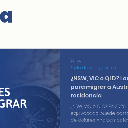
ia
29 mar
Estilo de vida y costos
¿NSW, VIC o QLD? L
para migrar a Austr
residencia
¿NSW, VIC o QLD? En 2026, 
equivocado puede costar
de dólares. Analizamos las
sistema de puntos y los s