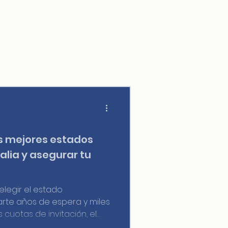
os mejores estados
alia y asegurar tu
elegir el estado
te años de espera y miles
 cuotas de invitación, el
ectores prioritarios para