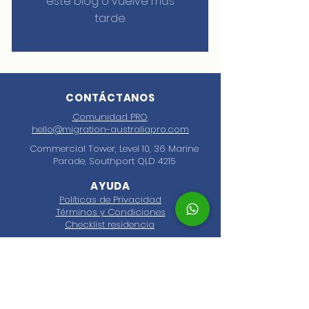
este blog o vuelve más
tarde.
CONTÁCTANOS
Comunidad PRO
hello@migration-australiapro.com
Commercial Tower, Level 10, 36 Marine
Parade, Southport QLD 4215
AYUDA
Políticas de Privacidad
Términos y Condiciones
Checklist residencia
SOBRE NOSOTROS
AustraliaPRO es una agencia migratoria
especializada en ofrecer asesoría migratoria
personalizada a hispanohablantes que desean
vivir, trabajar y estudiar en Australia. Nos