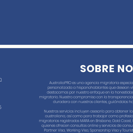
SOBRE N
m
AustraliaPRO es una agencia migratoria especia
personalizada a hispanohablantes que desean vivir
destacamos por nuestro enfoque en la honestidad
migratorio. Nuestro compromiso con la transparencia
duradera con nuestros clientes, guiándolos ha
5
Nuestros servicios incluyen asesoría para obtener 
australiana, así como para trabajar como profesi
migratorios registrados MARA en Brisbane, Gold Coast, 
quienes ofrecen consultas online y servicios de consul
Partner Visa, Working Visa, Sponsorship Visa y Touri