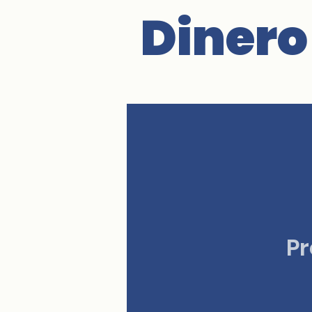
Dinero
P