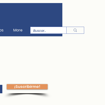
os
More
¡Suscribirme!