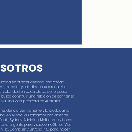
OSOTROS
lizada en ofrecer asesoría migratoria
, trabajar y estudiar en Australia. Nos
 y claridad en cada etapa del proceso
 busca construir una relación de confianza
cia una vida próspera en Australia.
la residencia permanente y la ciudadanía
onal en Australia. Contamos con agentes
Perth, Sydney, Adelaide, Melbourne y Hobart,
toría urgente para visas como Skilled Visa,
st Visa. Confía en AustraliaPRO para hacer