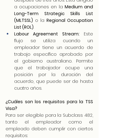
después de tres años. Está dirigido 
a ocupaciones en la 
Medium and 
Long-Term Strategic Skills List 
(MLTSSL)
 o la 
Regional Occupation 
List (ROL)
.
Labour Agreement Stream:
 Este 
flujo se utiliza cuando un 
empleador tiene un acuerdo de 
trabajo específico aprobado por 
el gobierno australiano. Permite 
que el trabajador ocupe una 
posición por la duración del 
acuerdo, que puede ser de hasta 
cuatro años.
¿Cuáles son los requisitos para la TSS 
Visa?
Para ser elegible para la Subclass 482, 
tanto el empleador como el 
empleado deben cumplir con ciertos 
requisitos: