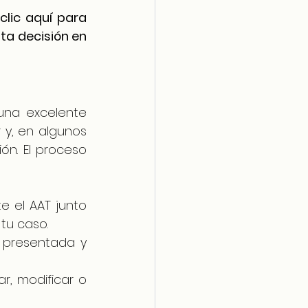
lic aquí para 
a decisión en 
una excelente 
y, en algunos 
n. El proceso 
e el AAT junto 
tu caso.
n presentada y 
r, modificar o 