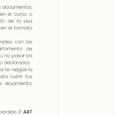
os documentos, 
n el curso, o 
n de la visa. 
en el formato 
mples con los 
rtamento de 
, no pasar los 
o declarados.
se te niegue la 
ra cubrir tus 
 alojamiento, 
rdido. El 
AAT 