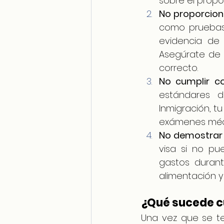
sobre el propós
No proporcion
como pruebas 
evidencia de 
Asegúrate de 
correcto.
No cumplir co
estándares d
Inmigración, tu
exámenes médi
No demostrar 
visa si no pu
gastos durante
alimentación y
¿Qué sucede cu
Una vez que se te 