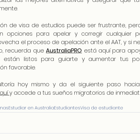
mente.
ón de visa de estudios puede ser frustrante, pero 
en opciones para apelar y corregir cualquier po
vecha el proceso de apelación ante el AAT, y si ne
o, recuerda que 
AustraliaPRO
 está aquí para apoy
 están listos para guiarte y aumentar tus posi
ón favorable.
ltoría hoy mismo y da el siguiente paso hacia 
quí 
y accede a tus sueños migratorios de inmediato
anas
Estudiar en Australia
Estudiantes
Visa de estudiante