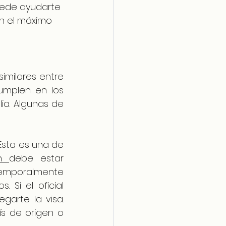
ede ayudarte 
n el máximo 
milares entre 
mplen en los 
ia. Algunas de 
 Esta es una de 
n 
debe estar 
temporalmente 
Si el oficial 
arte la visa. 
s de origen o 