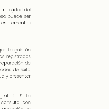
mplejidad del 
eso puede ser 
 los elementos 
ue te guiarán 
s registrados 
reparación de 
des de éxito. 
ud y presentar 
toria. Si te 
consulta con 
 apelación se 