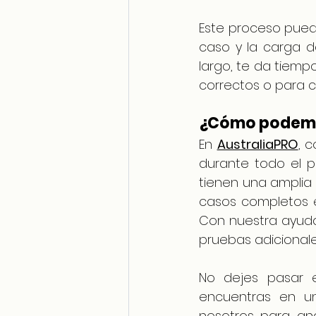
Este proceso pued
caso y la carga d
largo, te da tiemp
correctos o para c
¿Cómo podemo
En 
AustraliaPRO
, 
durante todo el p
tienen una amplia 
casos completos en
Con nuestra ayuda, 
pruebas adicionale
No dejes pasar es
encuentras en un
nosotros para ana