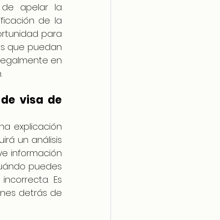
 de apelar la 
icación de la 
rtunidad para 
as que puedan 
 legalmente en 
.
de visa de 
a explicación 
rá un análisis 
ye información 
cuándo puedes 
ncorrecta. Es 
nes detrás de 