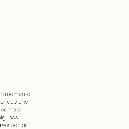
r un momento 
er que una 
 como el 
algunos 
nes por las 