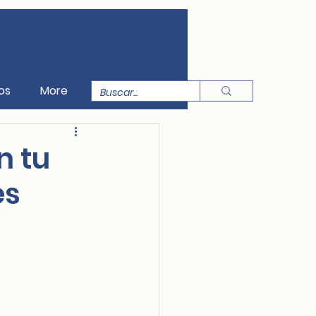
os
More
n tu
es