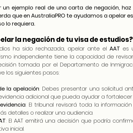
 un ejemplo real de una carta de negación, haz c
erda que en AustraliaPRO te ayudamos a apelar est
o lo requiera.
lar la negación de tu visa de estudios?
udios ha sido rechazada, apelar ante el 
AAT
 es 
ismo independiente tiene la capacidad de revisar 
decisión tomada por el Departamento de Inmigració
ye los siguientes pasos:
de la apelación
: Debes presentar una solicitud ant
evidencia adicional que pueda ayudar a fortalecer 
 evidencia
: El tribunal revisará toda la informació
s detalles o realizar una audiencia.
AAT
: El AAT emitirá una decisión que podría confirma
va inicial.