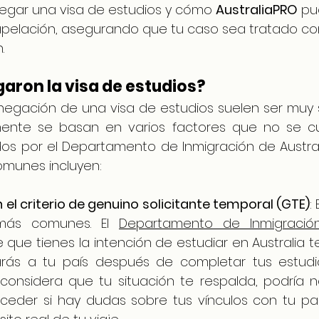
egar una visa de estudios y cómo 
AustraliaPRO
 pu
apelación, asegurando que tu caso sea tratado co
.
garon la visa de estudios?
negación de una visa de estudios suelen ser muy si
mente se basan en varios factores que no se cu
idos por el Departamento de Inmigración de Austral
omunes incluyen:
 el criterio de genuino solicitante temporal (GTE)
:
más comunes. El 
Departamento de Inmigració
que tienes la intención de estudiar en Australia 
ás a tu país después de completar tus estudios. 
considera que tu situación te respalda, podría neg
ceder si hay dudas sobre tus vínculos con tu paí