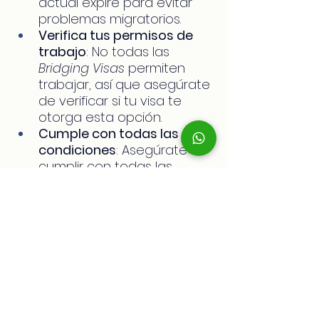
actual expire para evitar 
problemas migratorios.
Verifica tus permisos de 
trabajo
: No todas las 
Bridging Visas
 permiten 
trabajar, así que asegúrate 
de verificar si tu visa te 
otorga esta opción.
Cumple con todas las 
condiciones
: Asegúrate de 
cumplir con todas las 
condiciones impuestas por 
tu 
Bridging Visa
 para evitar 
problemas futuros con el 
Departamento de Asuntos 
Internos.
Las 
Bridging Visas
 son una 
parte crucial del sistema 
migratorio de Australia, 