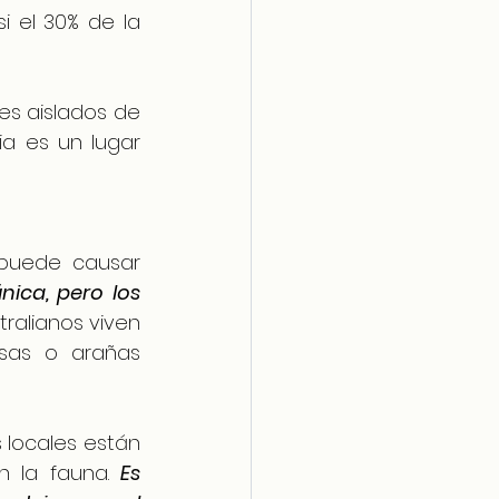
i el 30% de la 
s aislados de 
a es un lugar 
puede causar 
nica, pero los 
ralianos viven 
sas o arañas 
locales están 
n la fauna. 
Es 