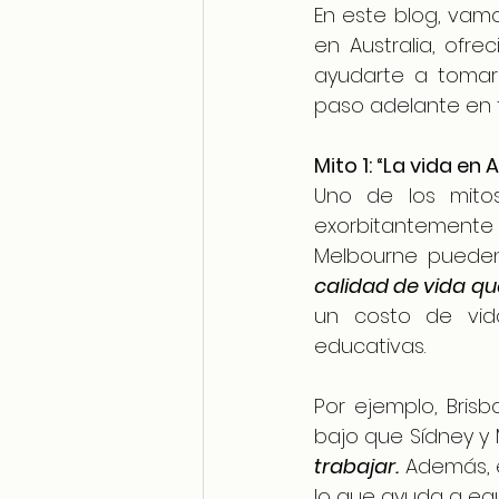
En este blog, vam
en Australia, ofr
ayudarte a tomar
paso adelante en t
Mito 1: “La vida en
Uno de los mito
exorbitantemente 
Melbourne pueden
calidad de vida qu
un costo de vid
educativas.
Por ejemplo, Bris
bajo que Sídney y 
trabajar.
 Además, e
lo que ayuda a equi