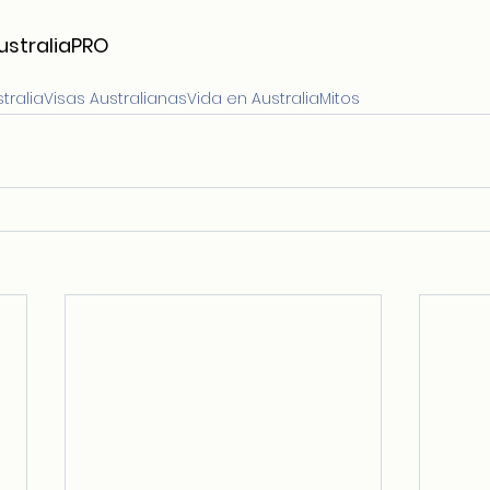
AustraliaPRO
tralia
Visas Australianas
Vida en Australia
Mitos