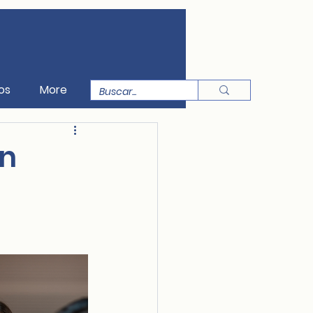
os
More
en