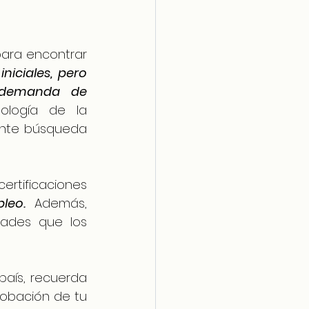
ara encontrar 
niciales, pero 
 demanda de 
ología de la 
tante búsqueda 
rtificaciones 
leo.
 Además, 
dades que los 
aís, recuerda 
obación de tu 