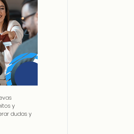
evas 
itos y 
rar dudas y 