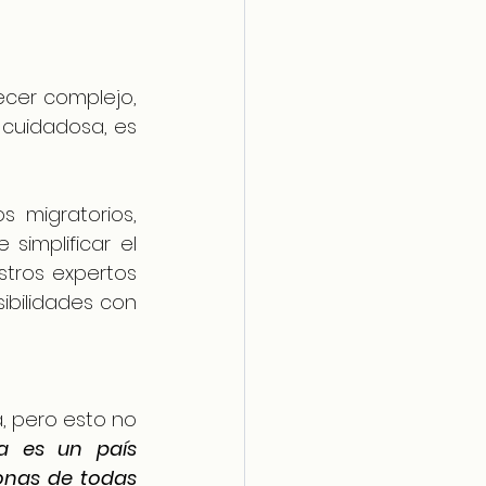
cer complejo, 
cuidadosa, es 
 migratorios, 
implificar el 
stros expertos 
están disponibles en menos de 48hrs para ayudarte a revisar tus posibilidades con 
 pero esto no 
ia es un país 
onas de todas 