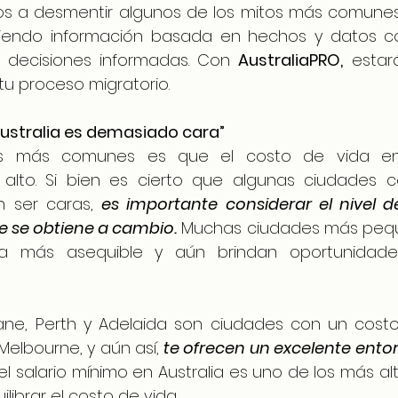
os a desmentir algunos de los mitos más comunes 
eciendo información basada en hechos y datos co
 decisiones informadas. Con 
AustraliaPRO,
 estar
u proceso migratorio.
 Australia es demasiado cara”
s más comunes es que el costo de vida en A
alto. Si bien es cierto que algunas ciudades c
 ser caras, 
es importante considerar el nivel de 
e se obtiene a cambio.
 Muchas ciudades más pequ
a más asequible y aún brindan oportunidades
bane, Perth y Adelaida son ciudades con un cost
Melbourne, y aún así,
 te ofrecen un excelente entorn
l salario mínimo en Australia es uno de los más al
librar el costo de vida.