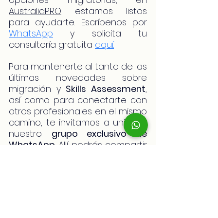
AustraliaPRO
 estamos listos 
para ayudarte. Escríbenos por 
WhatsApp
y solicita tu 
consultoría gratuita 
aquí.
Para mantenerte al tanto de las 
últimas novedades sobre 
migración y 
Skills Assessment
, 
así como para conectarte con 
otros profesionales en el mismo 
camino, te invitamos a unirte a 
nuestro 
grupo exclusivo de 
WhatsApp
. Allí podrás compartir 
experiencias, resolver dudas en 
tiempo real y recibir apoyo 
continuo de nuestro equipo y 
de otros migrantes. ¡No estás 
solo en este viaje! Únete ahora 
aquí
 y forma parte de una 