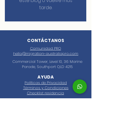
este blog o vuelve más
tarde.
CONTÁCTANOS
Comunidad PRO
hello@migration-australiapro.com
Commercial Tower, Level 10, 36 Marine
Parade, Southport QLD 4215
AYUDA
Políticas de Privacidad
Términos y Condiciones
Checklist residencia
SOBRE NOSOTROS
AustraliaPRO es una agencia migratoria
especializada en ofrecer asesoría migratoria
personalizada a hispanohablantes que desean
vivir, trabajar y estudiar en Australia. Nos